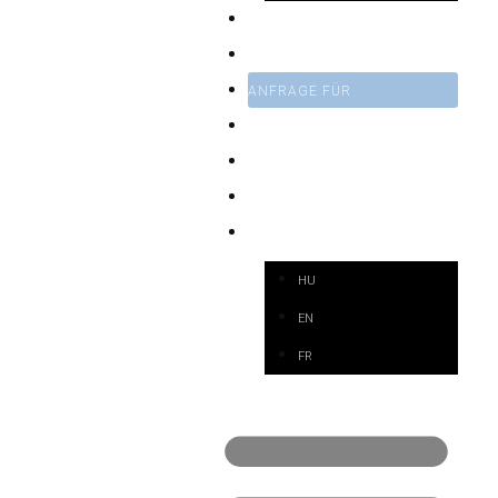
SERVICE
FREMDFERTIGUNG
ANFRAGE FÜR
NACHRICHTEN
WEBSHOP
KONTAKT
DE
HU
EN
FR