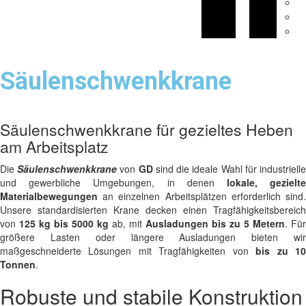
H
E
F
Säulenschwenkkrane
Säulenschwenkkrane für gezieltes Heben
am Arbeitsplatz
Die
Säulenschwenkkrane
von
GD
sind die ideale Wahl für industriell
und gewerbliche Umgebungen, in denen
lokale, gezielt
Materialbewegungen
an einzelnen Arbeitsplätzen erforderlich sind.
Unsere standardisierten Krane decken einen Tragfähigkeitsbereich
von
125 kg bis 5000 kg
ab, mit
Ausladungen bis zu 5 Metern
. Für
größere Lasten oder längere Ausladungen bieten wir
maßgeschneiderte Lösungen mit Tragfähigkeiten von
bis zu 1
Tonnen
.
Robuste und stabile Konstruktion