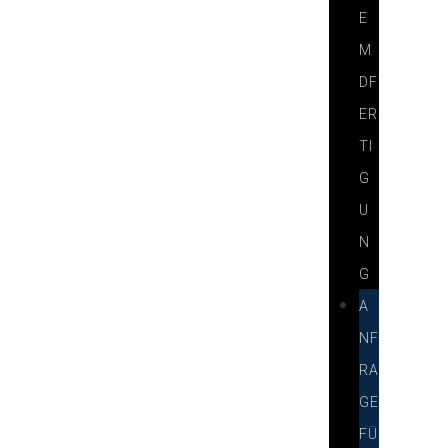
E
M
DF
ER
TI
G
U
N
G
A
NF
RA
GE
FÜ