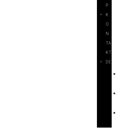
P
K
O
N
TA
KT
DE
H
U
E
N
F
R