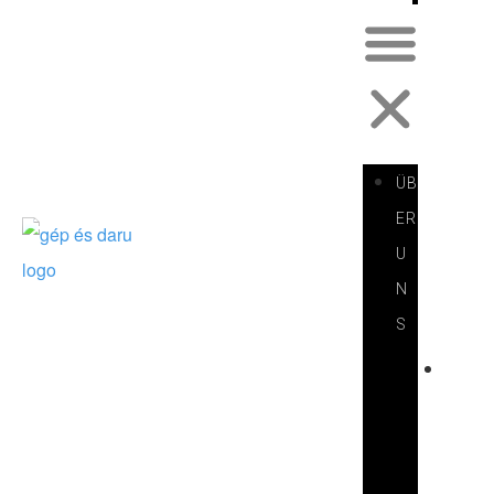
ÜB
ER
U
N
S
V
O
R
S