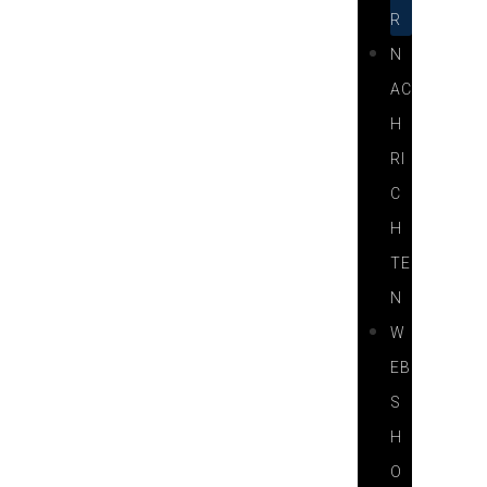
R
N
AC
H
RI
C
H
TE
N
W
EB
S
H
O