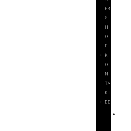
EB
S
H
O
P
K
O
N
TA
KT
DE
H
U