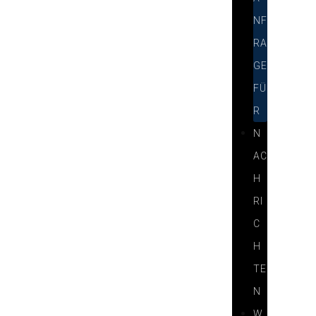
NF
RA
GE
FÜ
R
N
AC
H
RI
C
H
TE
N
W