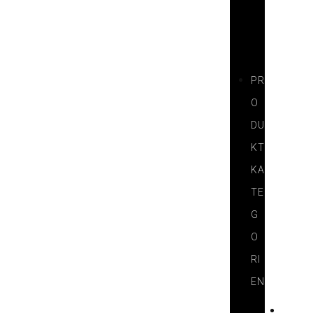
N
E
R
PR
O
DU
KT
KA
TE
G
O
RI
EN
H