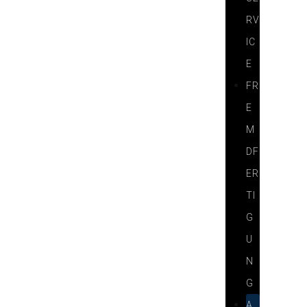
RV
IC
E
FR
E
M
DF
ER
TI
G
U
N
G
A