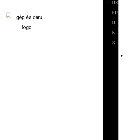
ÜB
ER
U
N
S
V
O
R
S
T
E
L
L
U