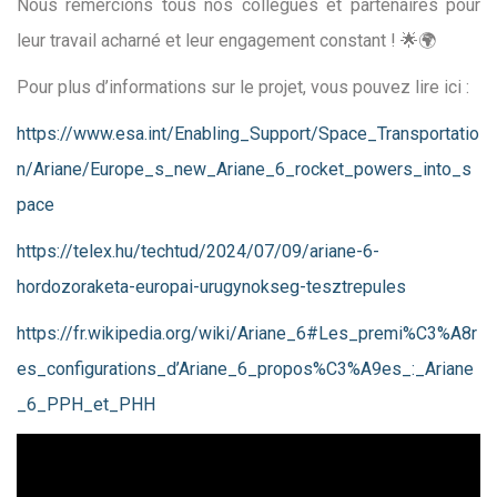
Nous remercions tous nos collègues et partenaires pour
leur travail acharné et leur engagement constant ! 🌟🌍
Pour plus d’informations sur le projet, vous pouvez lire ici :
https://www.esa.int/Enabling_Support/Space_Transportatio
n/Ariane/Europe_s_new_Ariane_6_rocket_powers_into_s
pace
https://telex.hu/techtud/2024/07/09/ariane-6-
hordozoraketa-europai-urugynokseg-tesztrepules
https://fr.wikipedia.org/wiki/Ariane_6#Les_premi%C3%A8r
es_configurations_d’Ariane_6_propos%C3%A9es_:_Ariane
_6_PPH_et_PHH