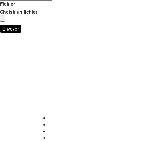
Fichier
Choisir un fichier
Envoyer
POLITIQUE DE CONFIDENTIALITÉ
NOS CERTIFICATIONS
RÈGLEMENT DE LA CHAMBRE
CG – FOURNISSEURS