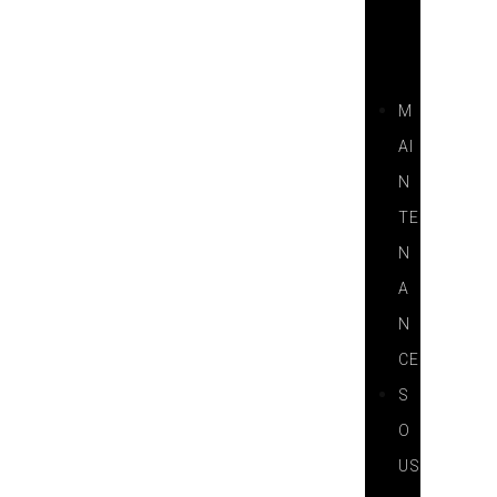
I
T
S
M
AI
N
TE
N
A
N
CE
S
O
US