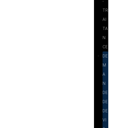
-
TR
AI
TA
N
CE
DE
M
A
N
DE
DE
DE
VI