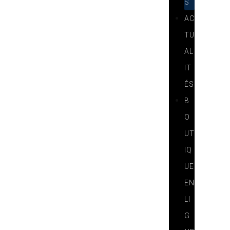
S
AC
TU
AL
IT
ÉS
B
O
UT
IQ
UE
EN
LI
G