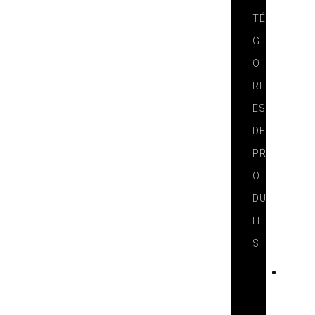
TÉ
G
O
RI
ES
DE
PR
O
DU
IT
S
T
E