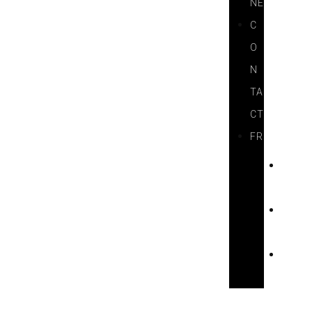
NE
C
O
N
TA
CT
FR
H
U
D
E
E
N