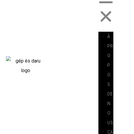
À
PR
O
P
O
S
DE
N
O
US
CA