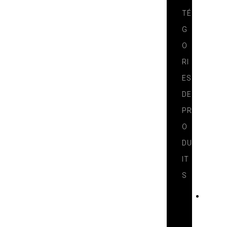
TÉ
G
O
RI
ES
DE
PR
O
DU
IT
S
T
E