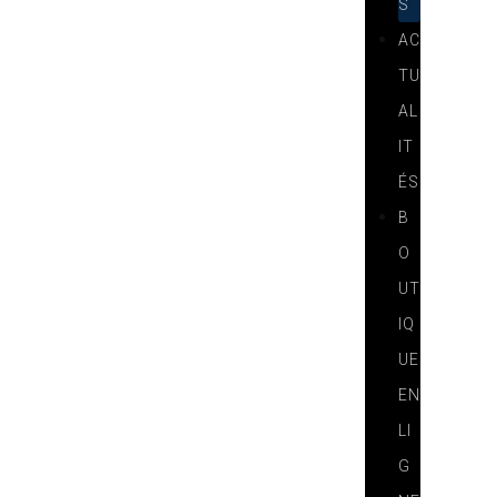
S
AC
TU
AL
IT
ÉS
B
O
UT
IQ
UE
EN
LI
G