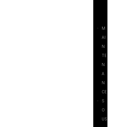
I
T
S
M
AI
N
TE
N
A
N
CE
S
O
US