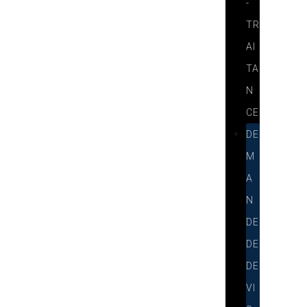
-
TR
AI
TA
N
CE
DE
M
A
N
DE
DE
DE
VI