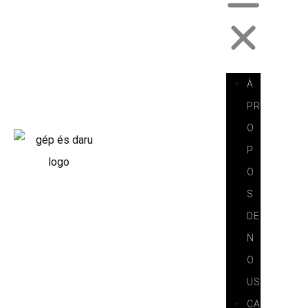
À
PR
O
P
O
S
DE
N
O
US
CA