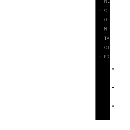
NE
C
O
N
TA
CT
FR
H
U
D
E
E
N