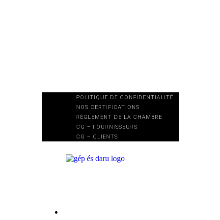
POLITIQUE DE CONFIDENTIALITÉ
NOS CERTIFICATIONS
RÈGLEMENT DE LA CHAMBRE
CG – FOURNISSEURS
CG – CLIENTS
Technologie de levage
Tec
Cha
de
man
PONTS ROULANTS MONO-POUTRES