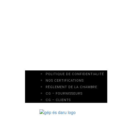
POLITIQUE DE CONFIDENTIALITÉ
NOS CERTIFICATIONS
RÈGLEMENT DE LA CHAMBRE
CG – FOURNISSEURS
CG – CLIENTS
Technologie de levage
Te
Ch