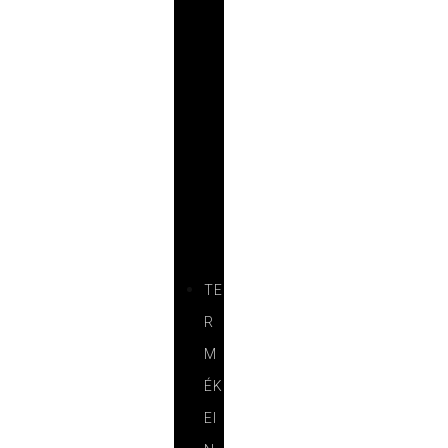
R
E
N
C
I
Á
I
N
K
TE
R
M
ÉK
EI