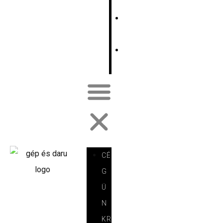
E
E
N
F
R
CÉ
G
Ü
N
KR