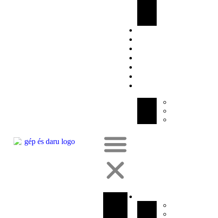
DARUK
MŰSZAKI
VIZSGÁLATA
BÉRGYÁRTÁS
AJÁNLATKÉRÉS
HÍREK
KARRIER
WEBSHOP
KAPCSOLAT
HU
DE
EN
FR
CÉGÜNKRŐL
BEMUTATKOZ
MINŐSÉGPOLI