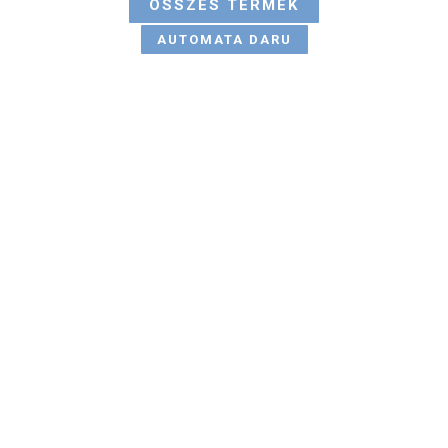
ÖSSZES TERMÉK
AUTOMATA DARU
MEGBÍZHATÓ
PROFESSZIONÁLIS
INNOVATÍV