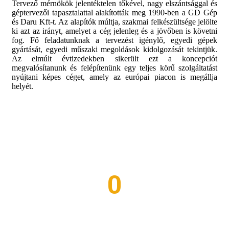
Tervező mérnökök jelentéktelen tőkével, nagy elszántsággal és
géptervezői tapasztalattal alakították meg 1990-ben a GD Gép
és Daru Kft-t. Az alapítók múltja, szakmai felkészültsége jelölte
ki azt az irányt, amelyet a cég jelenleg és a jövőben is követni
fog. Fő feladatunknak a tervezést igénylő, egyedi gépek
gyártását, egyedi műszaki megoldások kidolgozását tekintjük.
Az elmúlt évtizedekben sikerült ezt a koncepciót
megvalósítanunk és felépítenünk egy teljes körű szolgáltatást
nyújtani képes céget, amely az európai piacon is megállja
helyét.
0
ÓTA