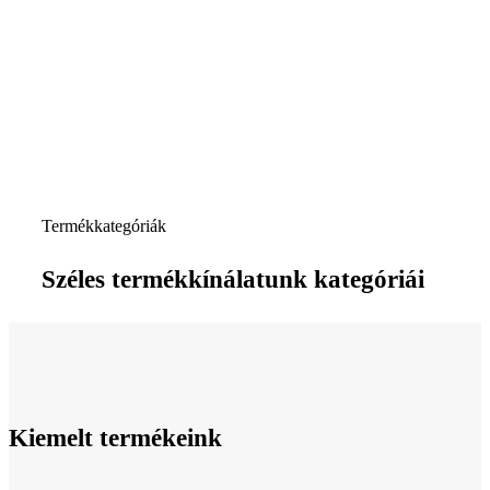
Termékkategóriák
Széles termékkínálatunk kategóriái
Kiemelt termékeink
Rakodástechnika
Vasúti járműipar
Egyéb termékek
Emeléstechnika
Repülőgépipar
Szállítókocsik