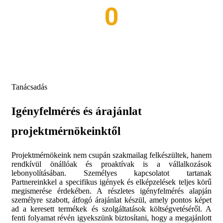
0
MUNKATÁRS
Tanácsadás
Igényfelmérés és árajánlat
projektmérnökeinktől
Projektmérnökeink nem csupán szakmailag felkészültek, hanem
rendkívül önállóak és proaktívak is a vállalkozások
lebonyolításában. Személyes kapcsolatot tartanak
Partnereinkkel a specifikus igények és elképzelések teljes körű
megismerése érdekében. A részletes igényfelmérés alapján
személyre szabott, átfogó árajánlat készül, amely pontos képet
ad a keresett termékek és szolgáltatások költségvetéséről. A
fenti folyamat révén igyekszünk biztosítani, hogy a megajánlott