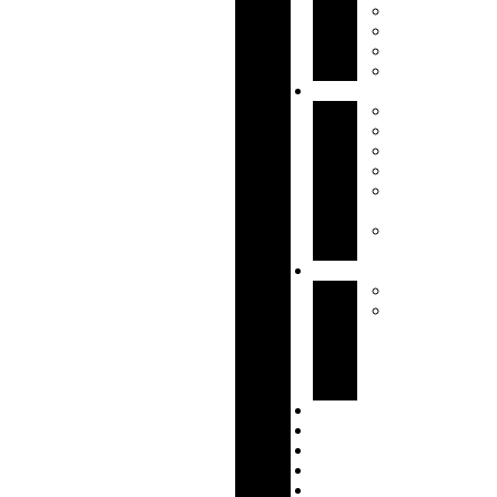
MINŐSÍTÉSEIN
PARTNEREINK
PÁLYÁZATOK
REFERENCIÁIN
TERMÉKEINK
EMELÉSTECHN
RAKODÁSTECH
SZÁLLÍTÓKOCS
REPÜLŐGÉPIP
VASÚTI
JÁRMŰIPAR
EGYÉB
TERMÉKEK
SZERVIZ
GIOVENZANA
EMELŐGÉPEK
ÉS
DARUK
MŰSZAKI
VIZSGÁLATA
BÉRGYÁRTÁS
AJÁNLATKÉRÉS
HÍREK
KARRIER
WEBSHOP