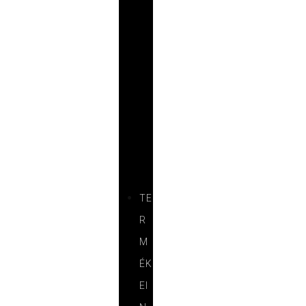
R
E
N
C
I
Á
I
N
K
TE
R
M
ÉK
EI