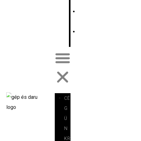
E
E
N
F
R
CÉ
G
Ü
N
KR