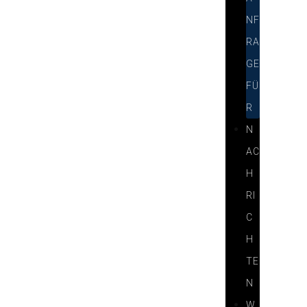
NF
RA
GE
FÜ
R
N
AC
H
RI
C
H
TE
N
W