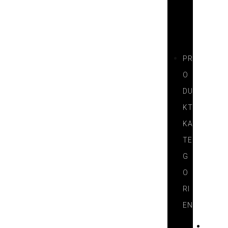
N
E
R
PR
O
DU
KT
KA
TE
G
O
RI
EN
H