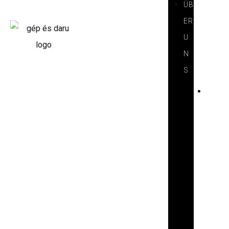
ÜB
ER
U
N
S
V
O
R
S
T
E
L
L
U