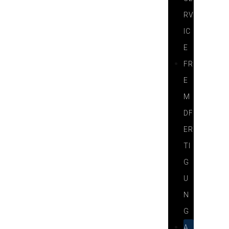
RV
IC
E
FR
E
M
DF
ER
TI
G
U
N
G
A