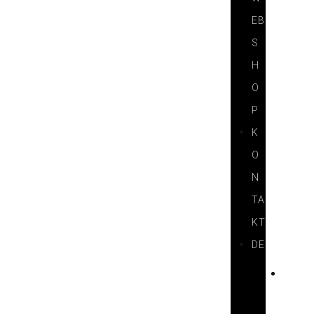
EB
S
H
O
P
K
O
N
TA
KT
DE
H
U