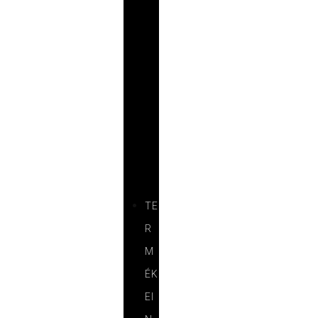
R
E
N
C
I
Á
I
N
K
TE
R
M
ÉK
EI