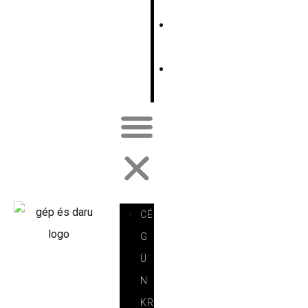
E
E
N
F
R
CÉ
G
Ü
N
KR