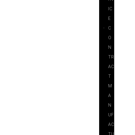
IC
E
C
O
N
TR
AC
T
M
A
N
UF
AC
TU