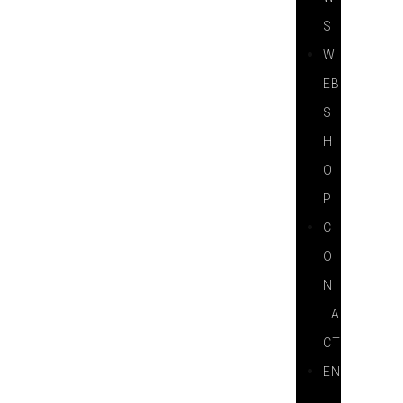
S
W
EB
S
H
O
P
C
O
N
TA
CT
EN