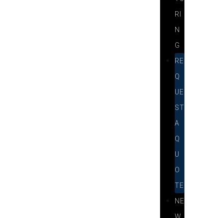
RI
N
G
RE
Q
UE
ST
A
Q
U
O
TE
NE
W