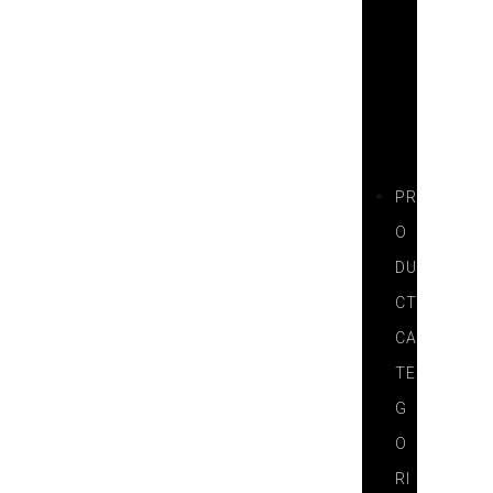
T
N
E
R
S
PR
O
DU
CT
CA
TE
G
O
RI