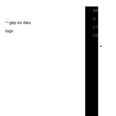
AB
O
UT
US
I
N
T
R
O
D
U
C
T