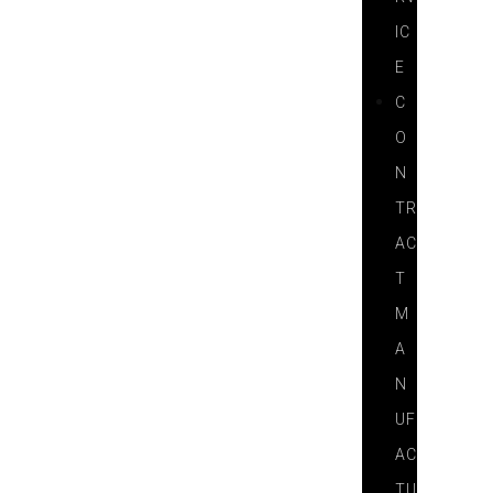
IC
E
C
O
N
TR
AC
T
M
A
N
UF
AC
TU