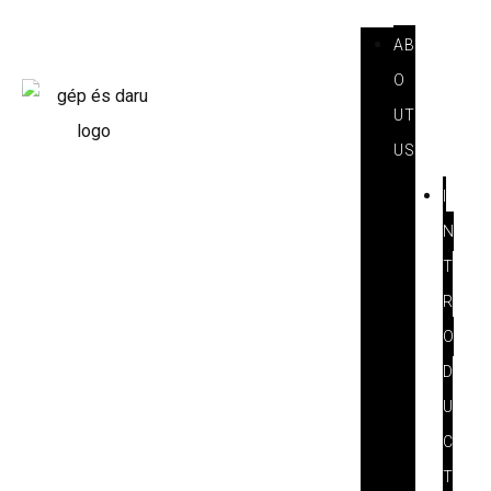
AB
O
UT
US
I
N
T
R
O
D
U
C
T