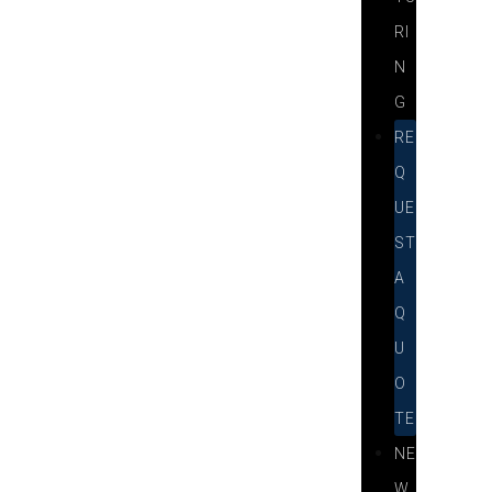
RI
N
G
RE
Q
UE
ST
A
Q
U
O
TE
NE
W