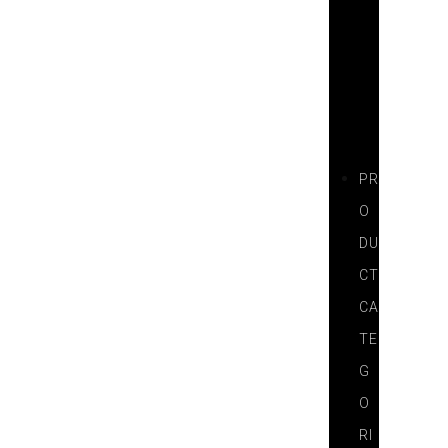
T
N
E
R
S
PR
O
DU
CT
CA
TE
G
O
RI