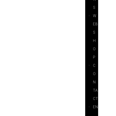
S
W
EB
S
H
O
P
C
O
N
TA
CT
EN