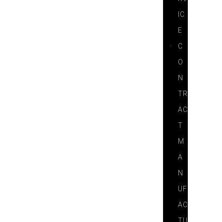
IC
E
C
O
N
TR
AC
T
M
A
N
UF
AC
TU