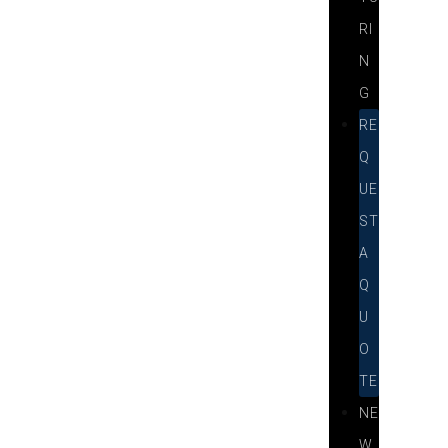
RI
N
G
RE
Q
UE
ST
A
Q
U
O
TE
NE
W