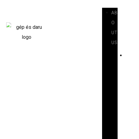
AB
O
UT
US
I
N
T
R
O
D
U
C
T