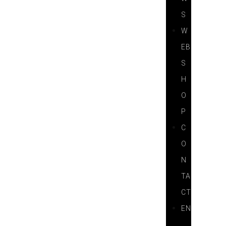
S
W
EB
S
H
O
P
C
O
N
TA
CT
EN