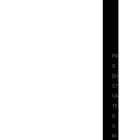
T
N
E
R
S
PR
O
DU
CT
CA
TE
G
O
RI