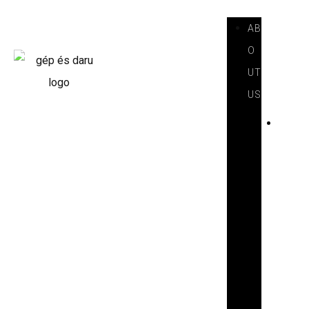
AB
O
UT
US
I
N
T
R
O
D
U
C
T