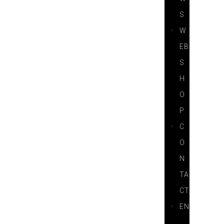
S
W
EB
S
H
O
P
C
O
N
TA
CT
EN