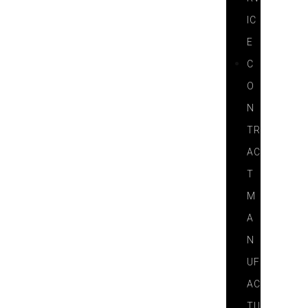
IC
E
C
O
N
TR
AC
T
M
A
N
UF
AC
TU