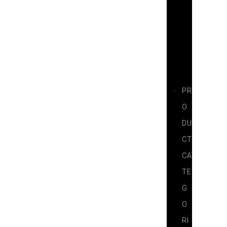
T
N
E
R
S
PR
O
DU
CT
CA
TE
G
O
RI