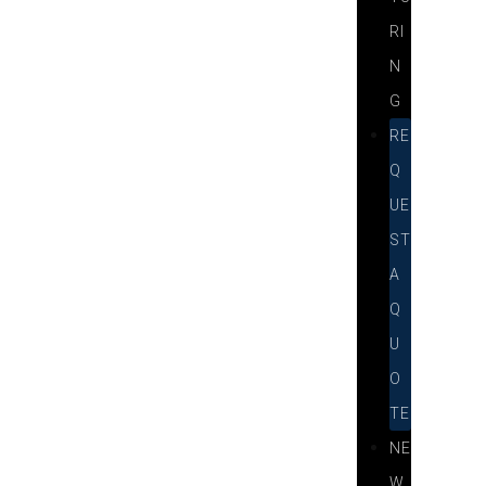
RI
N
G
RE
Q
UE
ST
A
Q
U
O
TE
NE
W