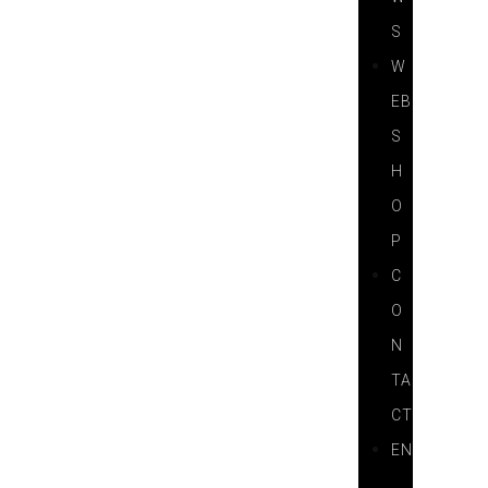
S
W
EB
S
H
O
P
C
O
N
TA
CT
EN