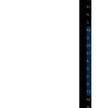
RI
N
G
RE
Q
UE
ST
A
Q
U
O
TE
NE
W