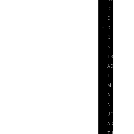
IC
E
C
O
N
TR
AC
T
M
A
N
UF
AC
TU