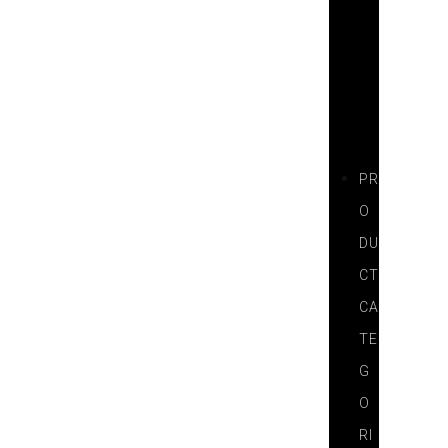
T
N
E
R
S
PR
O
DU
CT
CA
TE
G
O
RI