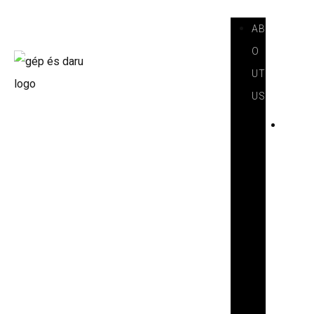
AB
O
UT
US
I
N
T
R
O
D
U
C
T