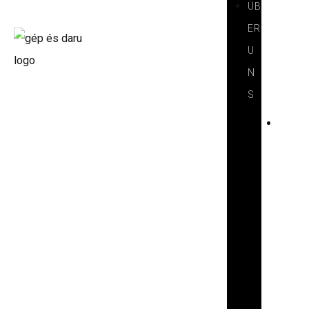
ÜB
ER
U
N
S
V
O
R
S
T
E
L
L
U