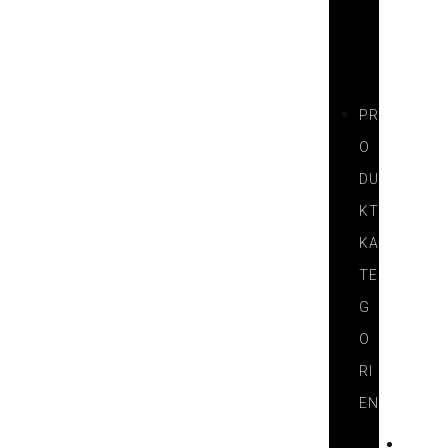
N
E
R
PR
O
DU
KT
KA
TE
G
O
RI
EN
H