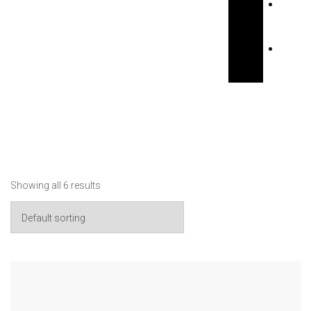
E
N
F
R
Showing all 6 results