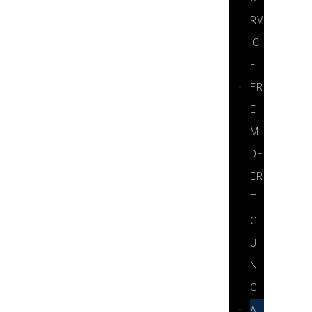
RV
IC
E
FR
E
M
DF
ER
TI
G
U
N
G
A