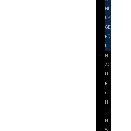
NF
RA
GE
FÜ
R
N
AC
H
RI
C
H
TE
N
W