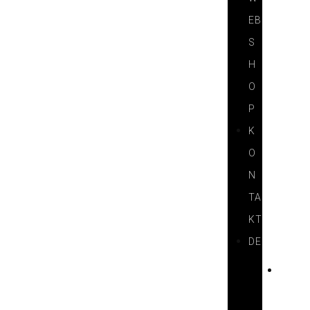
EB
S
H
O
P
K
O
N
TA
KT
DE
H
U