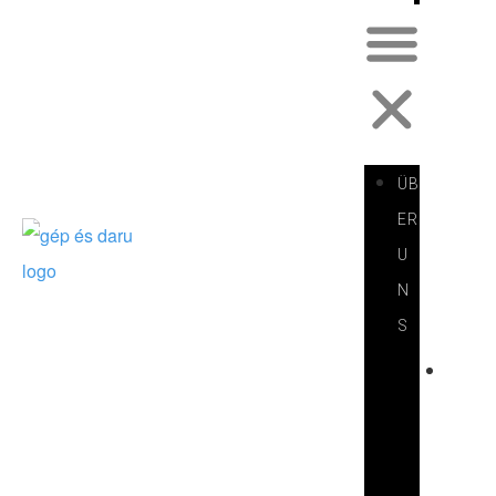
ÜB
ER
U
N
S
V
O
R
S