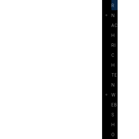
R
N
AC
H
RI
C
H
TE
N
W
EB
S
H
O