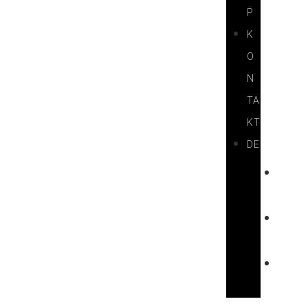
P
K
O
N
TA
KT
DE
H
U
E
N
F
R