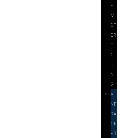
E
M
DF
ER
TI
G
U
N
G
A
NF
RA
GE
FÜ