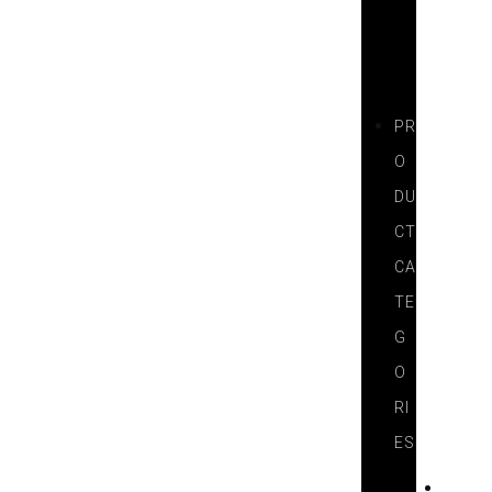
E
R
S
PR
O
DU
CT
CA
TE
G
O
RI
ES
L