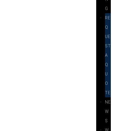
G
RE
Q
UE
ST
A
Q
U
O
TE
NE
W
S
W