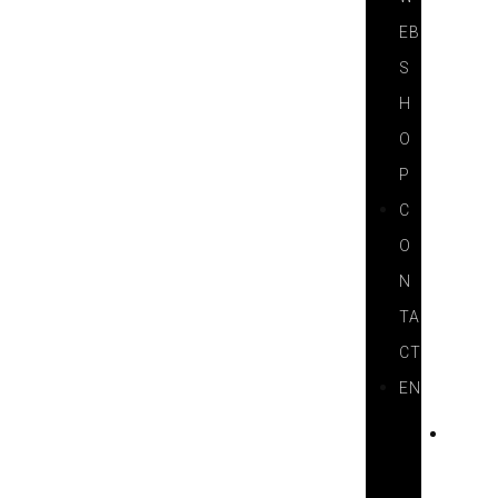
EB
S
H
O
P
C
O
N
TA
CT
EN
D
E