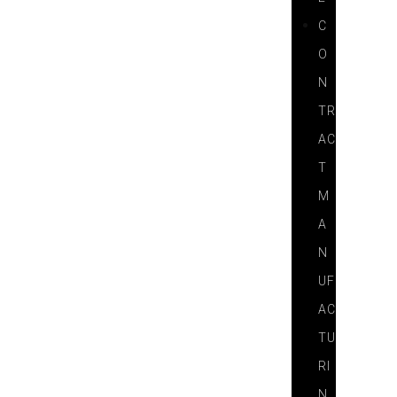
C
O
N
TR
AC
T
M
A
N
UF
AC
TU
RI
N