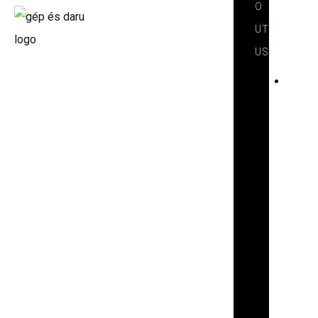
O
UT
US
I
N
T
R
O
D
U
C
T
I
O