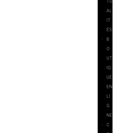
TU
AL
IT
ÉS
B
O
UT
IQ
UE
EN
LI
G
NE
C