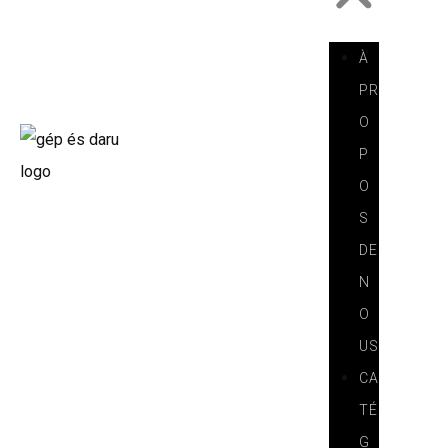
À
PR
O
P
O
S
DE
N
O
US
CA
TÉ
G