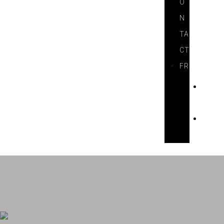
O
N
TA
CT
FR
D
E
E
N