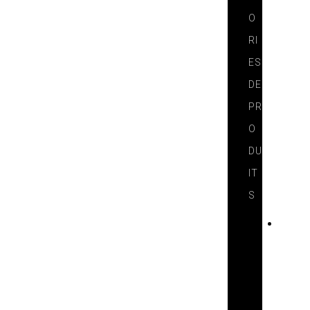
O
RI
ES
DE
PR
O
DU
IT
S
T
E
C
H