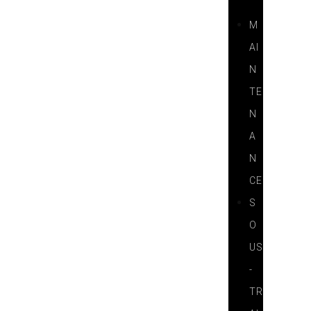
S
M
AI
N
TE
N
A
N
CE
S
O
US
-
TR