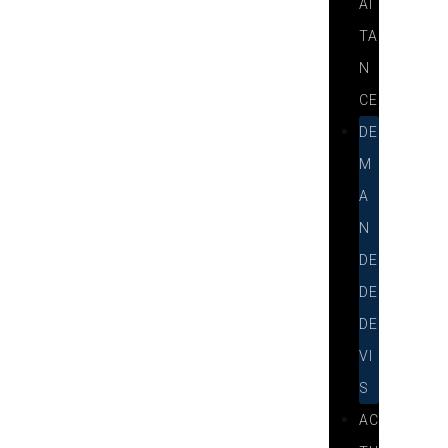
AI
TA
N
CE
DE
M
A
N
DE
DE
DE
VI
S
AC