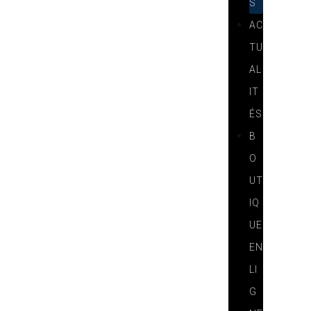
S
AC
TU
AL
IT
ÉS
B
O
UT
IQ
UE
EN
LI
G