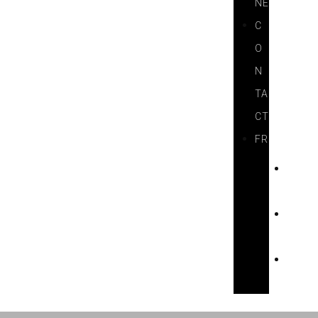
NE
C
O
N
TA
CT
FR
H
U
D
E
E
N