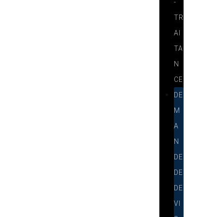
-
TR
AI
TA
N
CE
DE
M
A
N
DE
DE
DE
VI