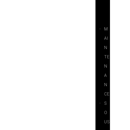
I
T
S
M
AI
N
TE
N
A
N
CE
S
O
US