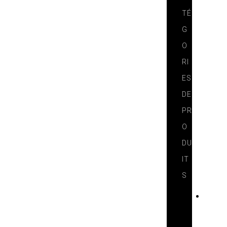
TÉ
G
O
RI
ES
DE
PR
O
DU
IT
S
T
E