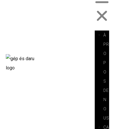
À
PR
O
P
O
S
DE
N
O
US
CA